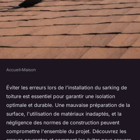
Accueil
›
Maison
MAISON
Les erreurs à éviter lors de
Éviter les erreurs lors de l'installation du sarking de
toiture est essentiel pour garantir une isolation
l'installation du sarking de
optimale et durable. Une mauvaise préparation de la
toiture
surface, l'utilisation de matériaux inadaptés, et la
négligence des normes de construction peuvent
Léon
•
30 juillet 2024
•
4 min de lecture
compromettre l'ensemble du projet. Découvrez les