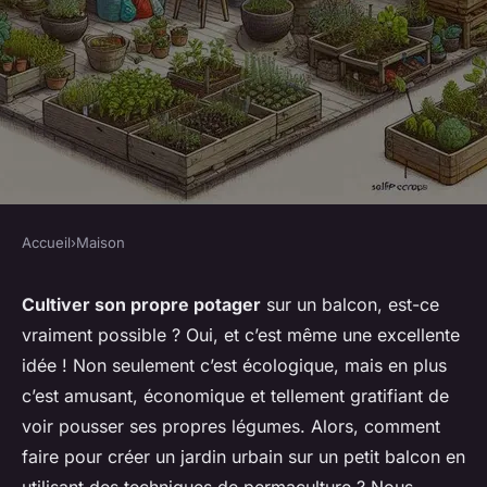
Accueil
›
Maison
MAISON
Comment utiliser des
Cultiver son propre potager
sur un balcon, est-ce
vraiment possible ? Oui, et c’est même une excellente
techniques de permaculture
idée ! Non seulement c’est écologique, mais en plus
pour un jardin urbain sur un
c’est amusant, économique et tellement gratifiant de
petit balcon ?
voir pousser ses propres légumes. Alors, comment
faire pour créer un jardin urbain sur un petit balcon en
Léon
•
1 avril 2024
•
6 min de lecture