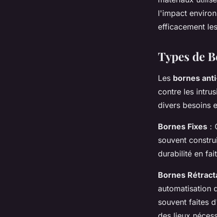
l'impact environ
efficacement les
Types de B
Les
bornes anti
contre les intru
divers besoins e
Bornes Fixes
: 
souvent construi
durabilité en fa
Bornes Rétract
automatisation q
souvent faites d
des lieux nécess