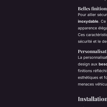
Belles finitio
Pour allier sécu
inoxydable
. Ce
apparence éléga
Ces caractéristi
sécurité et le de
Personnalisat
La personnalisat
design aux
beso
finitions réfléc
esthétiques et f
menaces véhicul
Installatio