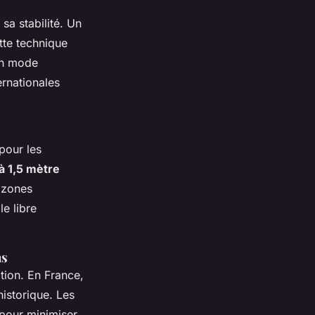
sa stabilité. Un
tte technique
 en mode
ernationales
pour les
 à 1,5 mètre
 zones
e libre
ns
ation. En France,
istorique. Les
s pour minimiser