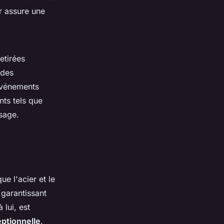
r assure une
etirées
 des
événements
nts tels que
usage.
ue l'acier et le
 garantissant
 lui, est
eptionnelle
.