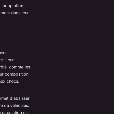
l'adaptation
ement dans leur
uées
re. Leur
trôlé, comme les
eur composition
aux chocs.
ermet d'abaisser
re de véhicules.
 circulation est