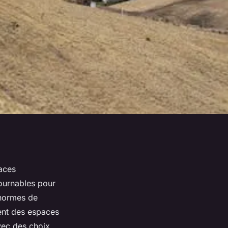
aces
ournables pour
 normes de
ent des espaces
avec des choix