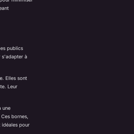
eant
ces publics
r s'adapter à
. Elles sont
te. Leur
à une
. Ces bornes,
t idéales pour