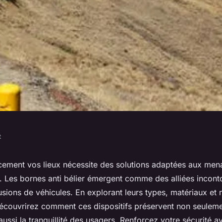
t
 comment renforcer
acement vos lieux nécessite des solutions adaptées aux men
 Les bornes anti bélier émergent comme des alliées incont
eux
rusions de véhicules. En explorant leurs types, matériaux et
découvrirez comment ces dispositifs préservent non seulem
aussi la tranquillité des usagers. Renforcez votre sécurité 