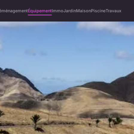
éménagement
Équipement
Immo
Jardin
Maison
Piscine
Travaux