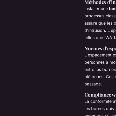
Méthodes d'ins
Installer une
bor
processus class
assure que les b
d'intrusion. L'é
telles que IWA 1
Normes d'espa
L'espacement est
personnes à mobi
entre les borne
piétonnes. Ces r
passage.
Compliance wi
La conformité a
les bornes doive
matériaux utilis