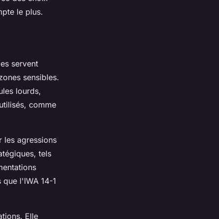
pte le plus.
les servent
zones sensibles.
ules lourds,
 utilisés, comme
r les agressions
atégiques, tels
mentations
 que l'IWA 14-1
tions. Elle