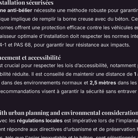
tallation sécurisées
ne anti-bélier
nécessite une méthode robuste pour garantir 
ique implique de remplir la borne creuse avec du béton. Ce
ornes offrent une protection efficace contre les véhicules
paisseur optimale d'installation doit respecter les normes int
4-1 et PAS 68, pour garantir leur résistance aux impacts.
cement et accessibilité
 crucial pour respecter les lois d’accessibilité, notamment 
lité réduite. Il est conseillé de maintenir une distance de
1
s dans des environnements normaux et
2,5 mètres
dans les
ecommandations visent à garantir la sécurité sans entraver l
th urban planning and environmental consideratio
vec les
régulations locales
est impérative lors de l'implant
nt répondre aux directives d’urbanisme et de préservation h
és, tels que l'acier inoxydable et le béton, sont sélectionné