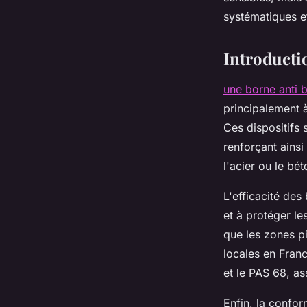
Léon
•
12 avril 2025
•
5 min de lecture
systématiques e
Introducti
une borne anti b
principalement 
Ces dispositifs 
renforçant ainsi
l'acier ou le bét
L'efficacité des
et à protéger le
que les zones p
locales en Fran
et le PAS 68, as
Enfin, la confor