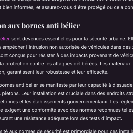
t bien informés, et assurez-vous d'être protégé où cela com
on aux bornes anti bélier
élier
sont devenues essentielles pour la sécurité urbaine. El
à empêcher l'intrusion non autorisée de véhicules dans des 
sont conçus pour résister à des impacts provenant de véhic
 la protection contre les attaques délibérées. Les matériaux
on, garantissent leur robustesse et leur efficacité.
 bornes anti bélier se manifeste par leur capacité à dissuade
s piétons. Leur installation est cruciale dans des endroits str
iétonnes et les établissements gouvernementaux. Les régle
ce exigent une conformité avec des normes reconnues telles
surant une résistance adéquate lors des tests d'impact.
mité aux normes de sécurité est primordiale pour ces installa