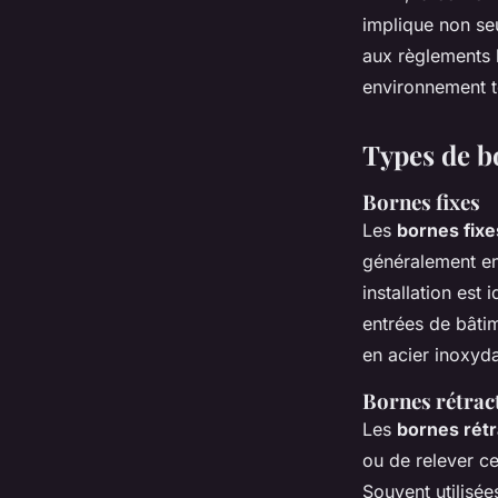
implique non seu
aux règlements 
environnement t
Types de bo
Bornes fixes
Les
bornes fixe
généralement en
installation est
entrées de bâti
en acier inoxyd
Bornes rétrac
Les
bornes rétr
ou de relever ce
Souvent utilisée