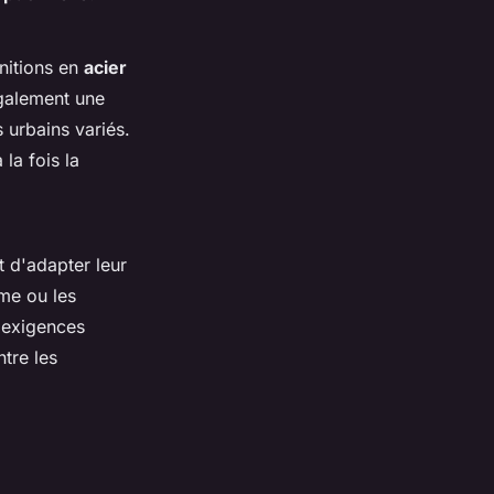
initions en
acier
également une
urbains variés.
la fois la
t d'adapter leur
rme ou les
x exigences
ntre les