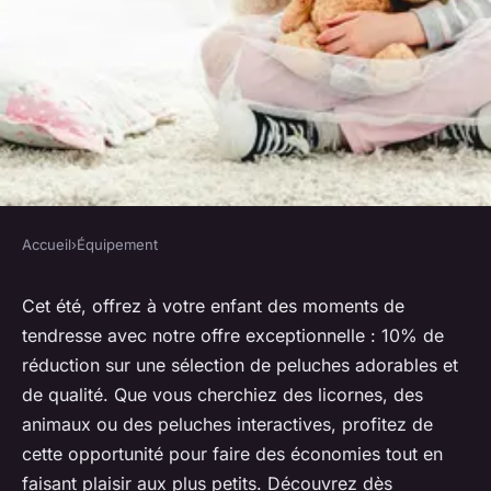
Accueil
›
Équipement
ÉQUIPEMENT
Peluches enfant : offre
Cet été, offrez à votre enfant des moments de
tendresse avec notre offre exceptionnelle : 10% de
spéciale été 10% de réduction
réduction sur une sélection de peluches adorables et
de qualité. Que vous cherchiez des licornes, des
Léon
•
30 août 2024
•
3 min de lecture
animaux ou des peluches interactives, profitez de
cette opportunité pour faire des économies tout en
faisant plaisir aux plus petits. Découvrez dès