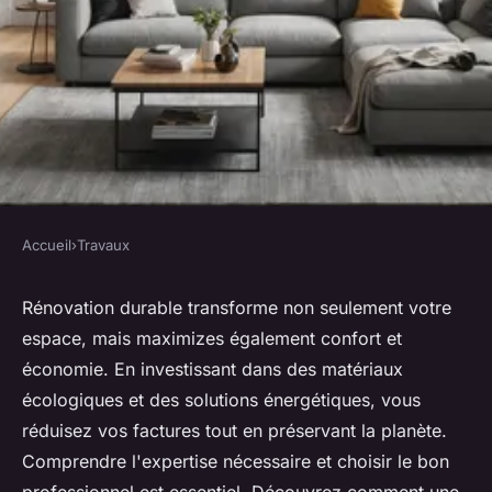
Accueil
›
Travaux
TRAVAUX
Rénovation durable :
Rénovation durable transforme non seulement votre
espace, mais maximizes également confort et
maximisez votre confort et
économie. En investissant dans des matériaux
économies
écologiques et des solutions énergétiques, vous
réduisez vos factures tout en préservant la planète.
Léon
•
16 avril 2025
•
4 min de lecture
Comprendre l'expertise nécessaire et choisir le bon