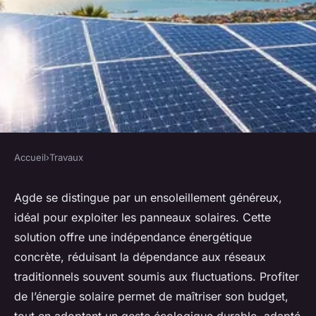
Accueil
›
Travaux
TRAVAUX
Indépendance énergétique à
Agde se distingue par un ensoleillement généreux,
idéal pour exploiter les panneaux solaires. Cette
agde : 5 avantages des
solution offre une indépendance énergétique
panneaux solaires
concrète, réduisant la dépendance aux réseaux
traditionnels souvent soumis aux fluctuations. Profiter
Léon
•
6 octobre 2025
•
9 min de lecture
de l’énergie solaire permet de maîtriser son budget,