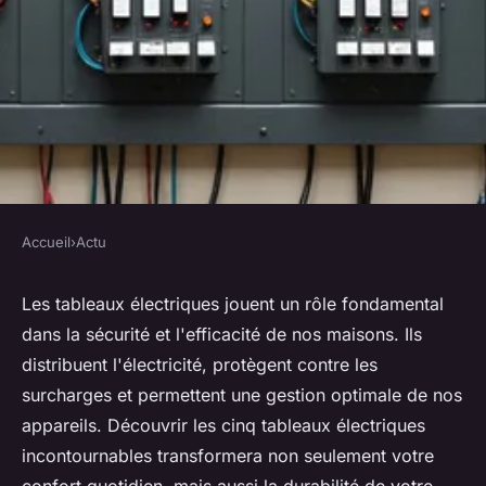
Accueil
›
Actu
ACTU
Top 5 tableaux électriques
Les tableaux électriques jouent un rôle fondamental
dans la sécurité et l'efficacité de nos maisons. Ils
indispensables pour chaque
distribuent l'électricité, protègent contre les
maison
surcharges et permettent une gestion optimale de nos
appareils. Découvrir les cinq tableaux électriques
Léon
•
14 janvier 2025
•
8 min de lecture
incontournables transformera non seulement votre