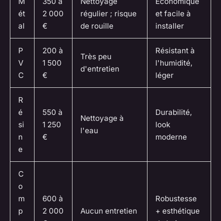
M
350 à
Nettoyage
Économique
ét
2 000
régulier ; risque
et facile à
al
€
de rouille
installer
P
200 à
Résistant à
Très peu
V
1 500
l'humidité,
d'entretien
C
€
léger
R
é
550 à
Durabilité,
Nettoyage à
si
1 250
look
l'eau
n
€
moderne
e
C
o
m
600 à
Robustesse
p
2 000
Aucun entretien
+ esthétique