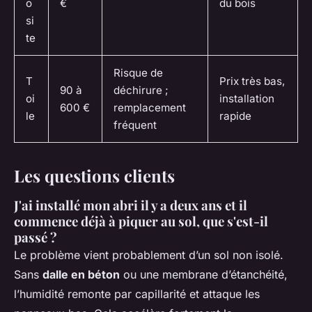
o
€
du bois
si
te
Risque de
T
Prix très bas,
90 à
déchirure ;
oi
installation
600 €
remplacement
le
rapide
fréquent
Les questions clients
J'ai installé mon abri il y a deux ans et il
commence déjà à piquer au sol, que s'est-il
passé ?
Le problème vient probablement d’un sol non isolé.
Sans
dalle en béton
ou une membrane d’étanchéité,
l’humidité remonte par capillarité et attaque les