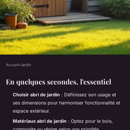
Accueil
›
Jardin
JARDIN
En quelques secondes, l'essentiel
Quelle est la meilleure option
pour votre abri de jardin ?
Choisir abri de jardin
: Définissez son usage et
ses dimensions pour harmoniser fonctionnalité et
Arielle
•
12/06/2026 06:04
•
9 min de lecture
espace extérieur.
Matériaux abri de jardin
: Optez pour le bois,
composite ou résine selon vos priorités