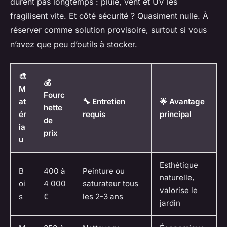
durent pas longtemps : pluie, vent et UV les
fragilisent vite. Et côté sécurité ? Quasiment nulle. À
réserver comme solution provisoire, surtout si vous
n’avez que peu d’outils à stocker.
🎨
💰
M
Fourc
at
🔧 Entretien
🌟 Avantage
hette
ér
requis
principal
de
ia
prix
u
Esthétique
B
400 à
Peinture ou
naturelle,
oi
4 000
saturateur tous
valorise le
s
€
les 2-3 ans
jardin