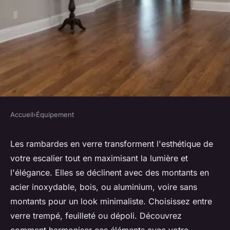
Accueil
›
Équipement
ÉQUIPEMENT
Choisir les rambardes escalier
Les rambardes en verre transforment l'esthétique de
votre escalier tout en maximisant la lumière et
verre parfaites pour votre
l'élégance. Elles se déclinent avec des montants en
intérieur
acier inoxydable, bois, ou aluminium, voire sans
montants pour un look minimaliste. Choisissez entre
Léon
•
1 septembre 2024
•
5 min de lecture
verre trempé, feuilleté ou dépoli. Découvrez